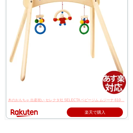
木のおもちゃ 出産祝い セレクタ社 SELECTA ベビージム ムジーナ 610…
楽天で購入